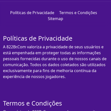
Políticas de Privacidade
Termos e Condições
Sitemap
Políticas de Privacidade
A 822Br.Com valoriza a privacidade de seus usuários e
está empenhada em proteger todas as informações
pessoais fornecidas durante o uso de nossos canais de
comunicação. Todos os dados coletados são utilizados
exclusivamente para fins de melhoria contínua da
experiência de nossos jogadores.
Termos e Condições