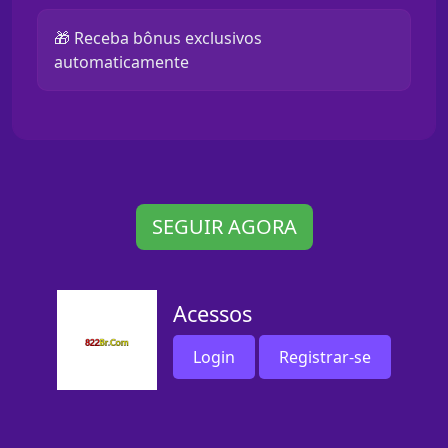
🎁 Receba bônus exclusivos
automaticamente
SEGUIR AGORA
Acessos
Login
Registrar-se