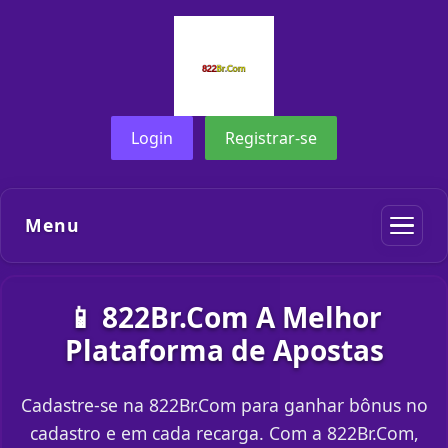
Login
Registrar-se
Menu
📱 822Br.Com A Melhor
Plataforma de Apostas
Cadastre-se na 822Br.Com para ganhar bônus no
cadastro e em cada recarga. Com a 822Br.Com,