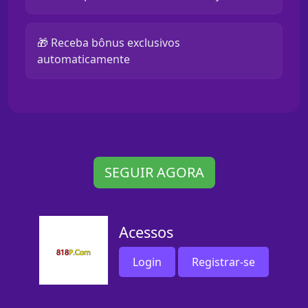
🎁 Receba bônus exclusivos
automaticamente
SEGUIR AGORA
Acessos
Login
Registrar-se