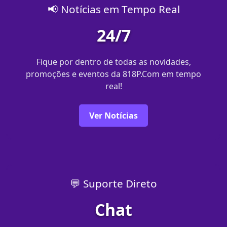
📢 Notícias em Tempo Real
24/7
Fique por dentro de todas as novidades,
promoções e eventos da 818P.Com em tempo
real!
Ver Notícias
💬 Suporte Direto
Chat