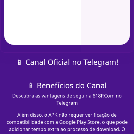
📱 Canal Oficial no Telegram!
📱 Benefícios do Canal
Descubra as vantagens de seguir a 818P.Com no
Telegram
Além disso, o APK não requer verificação de
compatibilidade com a Google Play Store, o que pode
adicionar tempo extra ao processo de download. O