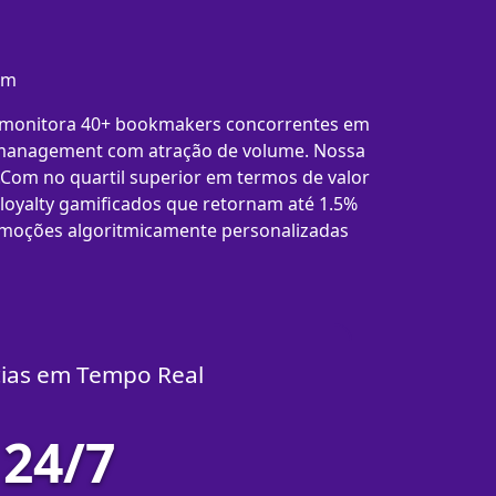
am
e monitora 40+ bookmakers concorrentes em
k management com atração de volume. Nossa
Com no quartil superior em termos de valor
yalty gamificados que retornam até 1.5%
omoções algoritmicamente personalizadas
cias em Tempo Real
24/7