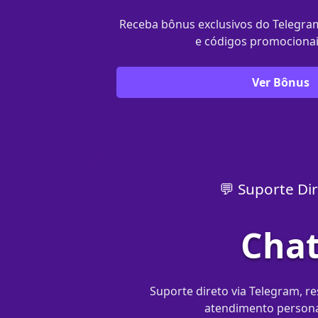
Receba bônus exclusivos do Telegra
e códigos promocionai
Ver Bônus
💬 Suporte Di
Cha
Suporte direto via Telegram, r
atendimento persona