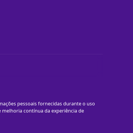
mações pessoais fornecidas durante o uso
e melhoria contínua da experiência de