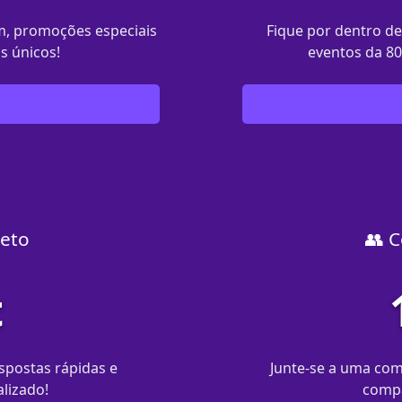
m, promoções especiais
Fique por dentro d
s únicos!
eventos da 8
reto
👥 
t
espostas rápidas e
Junte-se a uma com
lizado!
compa