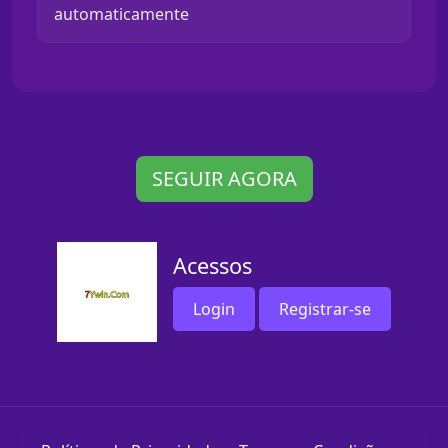
automaticamente
SEGUIR AGORA
Acessos
Login
Registrar-se