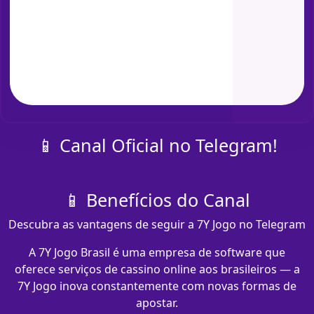
📱 Canal Oficial no Telegram!
📱 Benefícios do Canal
Descubra as vantagens de seguir a 7Y Jogo no Telegram
A 7Y Jogo Brasil é uma empresa de software que
oferece serviços de cassino online aos brasileiros — a
7Y Jogo inova constantemente com novas formas de
apostar.