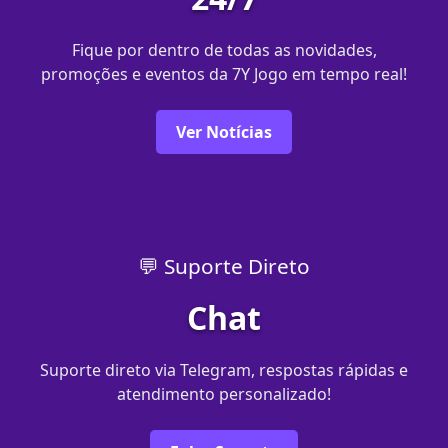
Fique por dentro de todas as novidades,
promoções e eventos da 7Y Jogo em tempo real!
Ver Notícias
💬 Suporte Direto
Chat
Suporte direto via Telegram, respostas rápidas e
atendimento personalizado!