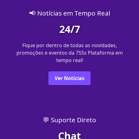
📢 Notícias em Tempo Real
24/7
Fique por dentro de todas as novidades,
promoções e eventos da 7SSs Plataforma em
tempo real!
Ver Notícias
💬 Suporte Direto
Chat