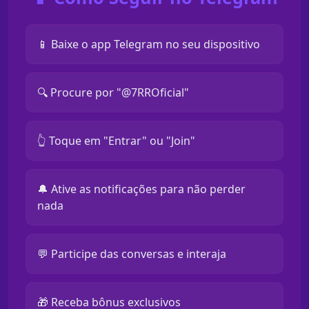
📱 Baixe o app Telegram no seu dispositivo
🔍 Procure por "@7RROficial"
👆 Toque em "Entrar" ou "Join"
🔔 Ative as notificações para não perder
nada
💬 Participe das conversas e interaja
🎁 Receba bônus exclusivos