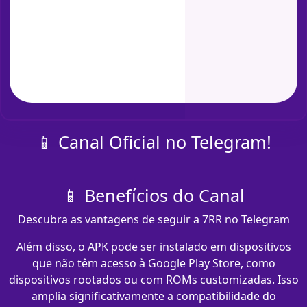
📱 Canal Oficial no Telegram!
📱 Benefícios do Canal
Descubra as vantagens de seguir a 7RR no Telegram
Além disso, o APK pode ser instalado em dispositivos
que não têm acesso à Google Play Store, como
dispositivos rootados ou com ROMs customizadas. Isso
amplia significativamente a compatibilidade do