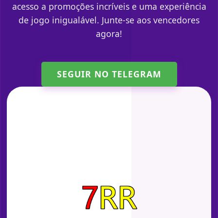
acesso a promoções incríveis e uma experiência
de jogo inigualável. Junte-se aos vencedores
agora!
SEGUIR NO TELEGRAM