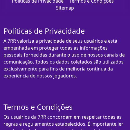
Políticas de Privacidade
Termos e Condições
Sitemap
Políticas de Privacidade
A 7RR valoriza a privacidade de seus usuários e está
empenhada em proteger todas as informações
pessoais fornecidas durante o uso de nossos canais de
comunicação. Todos os dados coletados são utilizados
exclusivamente para fins de melhoria contínua da
experiência de nossos jogadores.
Termos e Condições
Os usuários da 7RR concordam em respeitar todas as
regras e regulamentos estabelecidos. É importante ler