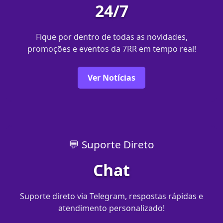
24/7
Fique por dentro de todas as novidades,
promoções e eventos da 7RR em tempo real!
Ver Notícias
💬 Suporte Direto
Chat
Suporte direto via Telegram, respostas rápidas e
atendimento personalizado!