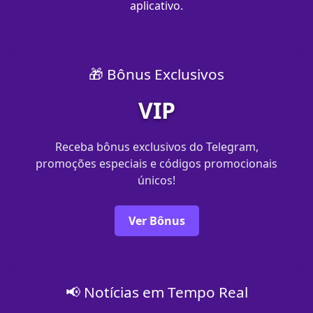
aplicativo.
🎁 Bônus Exclusivos
VIP
Receba bônus exclusivos do Telegram,
promoções especiais e códigos promocionais
únicos!
Ver Bônus
📢 Notícias em Tempo Real