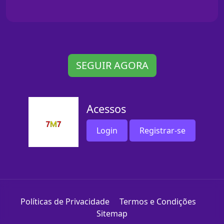
SEGUIR AGORA
Acessos
Login
Registrar-se
Políticas de Privacidade
Termos e Condições
Sitemap