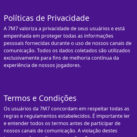
Políticas de Privacidade
A 7M7 valoriza a privacidade de seus usuários e está
empenhada em proteger todas as informações
pessoais fornecidas durante o uso de nossos canais de
comunicação. Todos os dados coletados são utilizados
exclusivamente para fins de melhoria contínua da
experiência de nossos jogadores.
Termos e Condições
Os usuários da 7M7 concordam em respeitar todas as
regras e regulamentos estabelecidos. É importante ler
e entender todos os termos antes de participar de
nossos canais de comunicação. A violação destes