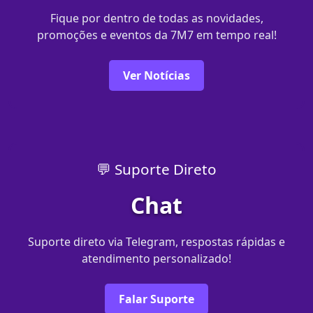
Fique por dentro de todas as novidades,
promoções e eventos da 7M7 em tempo real!
Ver Notícias
💬 Suporte Direto
Chat
Suporte direto via Telegram, respostas rápidas e
atendimento personalizado!
Falar Suporte