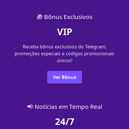
🎁 Bônus Exclusivos
VIP
Receba bônus exclusivos do Telegram,
promoções especiais e códigos promocionais
únicos!
Ver Bônus
📢 Notícias em Tempo Real
24/7