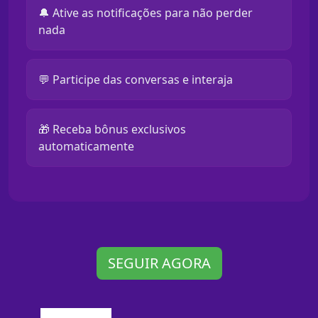
🔔 Ative as notificações para não perder
nada
💬 Participe das conversas e interaja
🎁 Receba bônus exclusivos
automaticamente
SEGUIR AGORA