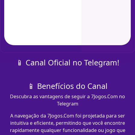
📱 Canal Oficial no Telegram!
📱 Benefícios do Canal
Descubra as vantagens de seguir a 7Jogos.Com no
Telegram
A navegação da 7Jogos.Com foi projetada para ser
intuitiva e eficiente, permitindo que você encontre
rapidamente qualquer funcionalidade ou jogo que