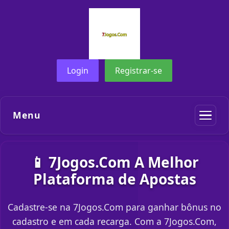
Login
Registrar-se
Menu
📱 7Jogos.Com A Melhor
Plataforma de Apostas
Cadastre-se na 7Jogos.Com para ganhar bônus no
cadastro e em cada recarga. Com a 7Jogos.Com,