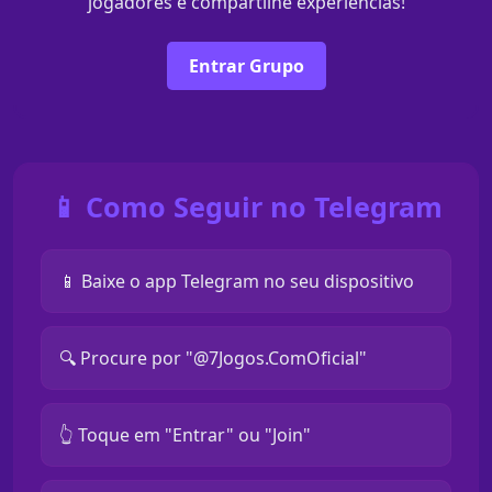
jogadores e compartilhe experiências!
Entrar Grupo
📱 Como Seguir no Telegram
📱 Baixe o app Telegram no seu dispositivo
🔍 Procure por "@7Jogos.ComOficial"
👆 Toque em "Entrar" ou "Join"