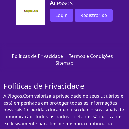
Acessos
Login
Registrar-se
Políticas de Privacidade
Termos e Condições
Sitemap
Políticas de Privacidade
A 7Jogos.Com valoriza a privacidade de seus usuários e
está empenhada em proteger todas as informações
pessoais fornecidas durante o uso de nossos canais de
comunicação. Todos os dados coletados são utilizados
exclusivamente para fins de melhoria contínua da