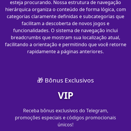
esteja procurando. Nossa estrutura de navegação
hierárquica organiza o conteúdo de forma lógica, com
categorias claramente definidas e subcategorias que
facilitam a descoberta de novos jogos e
funcionalidades. O sistema de navegação inclui
breadcrumbs que mostram sua localização atual,
facilitando a orientação e permitindo que você retorne
rapidamente a páginas anteriores.
🎁 Bônus Exclusivos
VIP
Receba bônus exclusivos do Telegram,
promoções especiais e códigos promocionais
únicos!