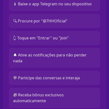
📱 Baixe o app Telegram no seu dispositivo
🔍 Procure por "@7HHOficial"
👆 Toque em "Entrar" ou "Join"
🔔 Ative as notificações para não perder
nada
💬 Participe das conversas e interaja
🎁 Receba bônus exclusivos
automaticamente