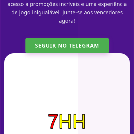
acesso a promoções incríveis e uma experiência
de jogo inigualável. Junte-se aos vencedores
agora!
SEGUIR NO TELEGRAM