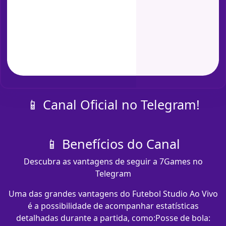
📱 Canal Oficial no Telegram!
📱 Benefícios do Canal
Descubra as vantagens de seguir a 7Games no
Telegram
Uma das grandes vantagens do Futebol Studio Ao Vivo
é a possibilidade de acompanhar estatísticas
detalhadas durante a partida, como:Posse de bola: