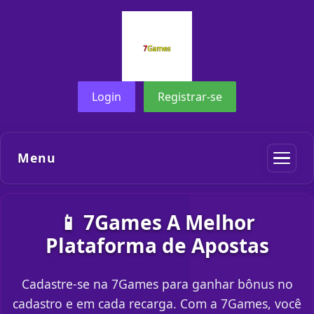
Login
Registrar-se
Menu
📱 7Games A Melhor
Plataforma de Apostas
Cadastre-se na 7Games para ganhar bônus no
cadastro e em cada recarga. Com a 7Games, você