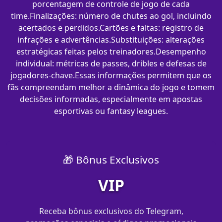
porcentagem de controle de jogo de cada
time.Finalizações: número de chutes ao gol, incluindo
acertados e perdidos.Cartões e faltas: registro de
infrações e advertências.Substituições: alterações
estratégicas feitas pelos treinadores.Desempenho
individual: métricas de passes, dribles e defesas de
jogadores-chave.Essas informações permitem que os
fãs compreendam melhor a dinâmica do jogo e tomem
decisões informadas, especialmente em apostas
esportivas ou fantasy leagues.
🎁 Bônus Exclusivos
VIP
Receba bônus exclusivos do Telegram,