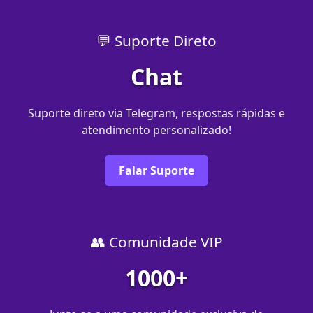
💬 Suporte Direto
Chat
Suporte direto via Telegram, respostas rápidas e
atendimento personalizado!
Falar Suporte
👥 Comunidade VIP
1000+