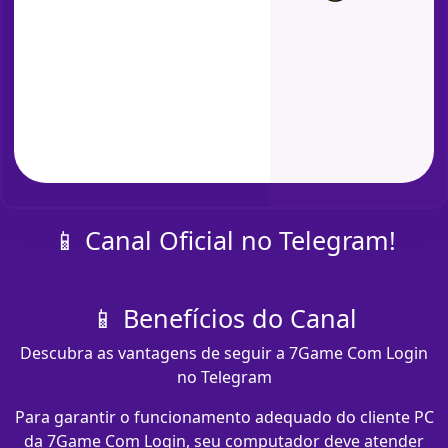
📱 Canal Oficial no Telegram!
📱 Benefícios do Canal
Descubra as vantagens de seguir a 7Game Com Login
no Telegram
Para garantir o funcionamento adequado do cliente PC
da 7Game Com Login, seu computador deve atender