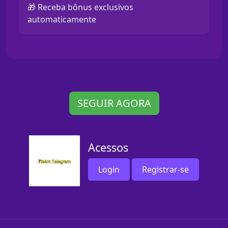
🎁 Receba bônus exclusivos
automaticamente
SEGUIR AGORA
Acessos
Login
Registrar-se