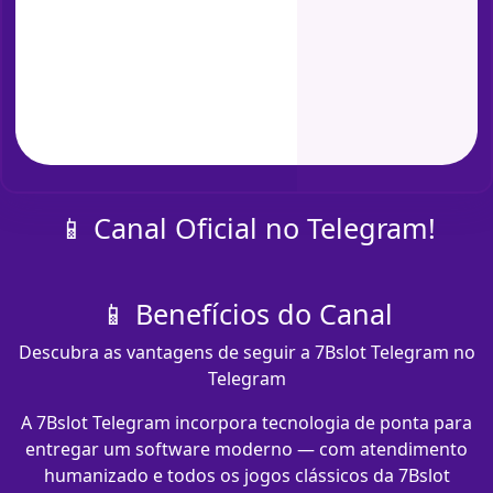
📱 Canal Oficial no Telegram!
📱 Benefícios do Canal
Descubra as vantagens de seguir a 7Bslot Telegram no
Telegram
A 7Bslot Telegram incorpora tecnologia de ponta para
entregar um software moderno — com atendimento
humanizado e todos os jogos clássicos da 7Bslot