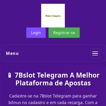
Login
Registrar-se
Menu
📱 7Bslot Telegram A Melhor
Plataforma de Apostas
Cadastre-se na 7Bslot Telegram para ganhar
bônus no cadastro e em cada recarga. Com a