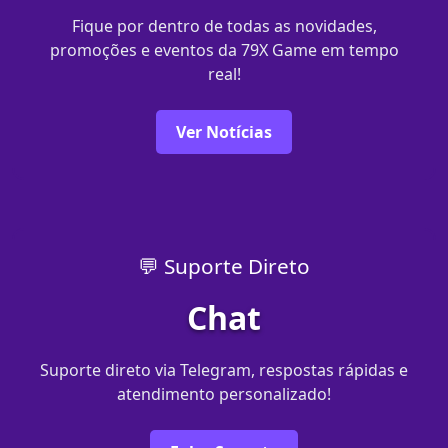
Fique por dentro de todas as novidades,
promoções e eventos da 79X Game em tempo
real!
Ver Notícias
💬 Suporte Direto
Chat
Suporte direto via Telegram, respostas rápidas e
atendimento personalizado!