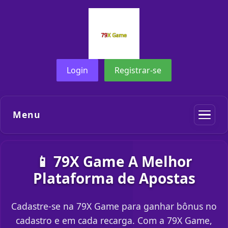
Login
Registrar-se
Menu
📱 79X Game A Melhor
Plataforma de Apostas
Cadastre-se na 79X Game para ganhar bônus no
cadastro e em cada recarga. Com a 79X Game,