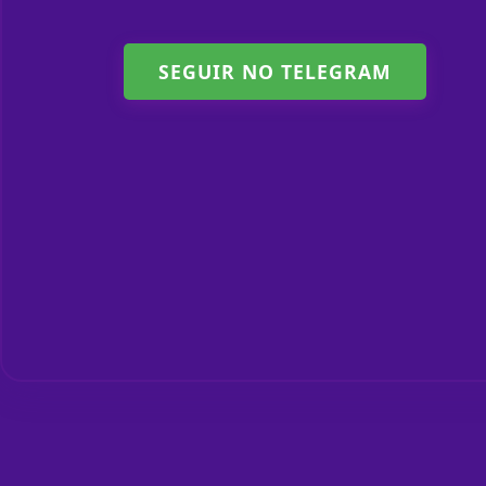
SEGUIR NO TELEGRAM