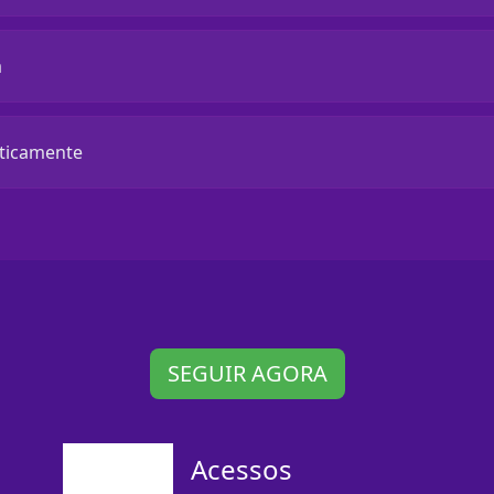
a
aticamente
SEGUIR AGORA
Acessos