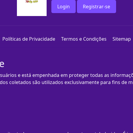
Login
Registrar-se
Políticas de Privacidade
Termos e Condições
Sitemap
de
 usuários e está empenhada em proteger todas as informaç
os coletados são utilizados exclusivamente para fins de m