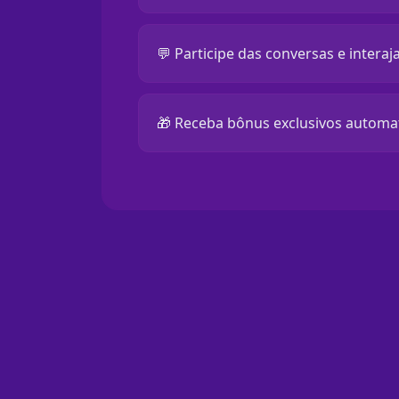
💬 Participe das conversas e interaj
🎁 Receba bônus exclusivos autom