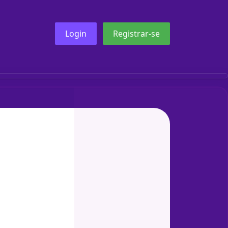
Login
Registrar-se