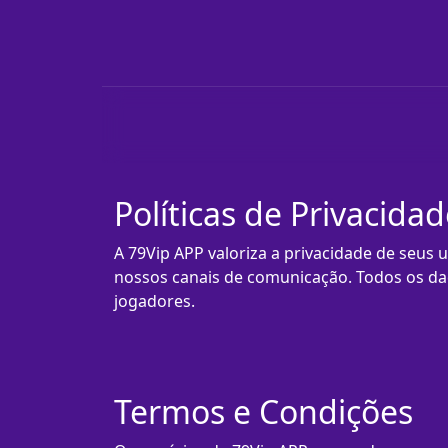
Políticas de Privacida
A 79Vip APP valoriza a privacidade de seus
nossos canais de comunicação. Todos os dad
jogadores.
Termos e Condições