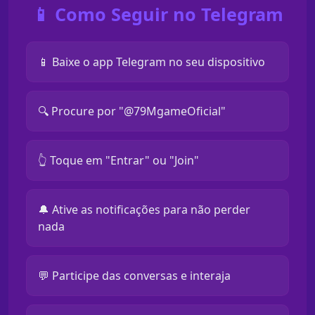
📱 Como Seguir no Telegram
📱 Baixe o app Telegram no seu dispositivo
🔍 Procure por "@79MgameOficial"
👆 Toque em "Entrar" ou "Join"
🔔 Ative as notificações para não perder
nada
💬 Participe das conversas e interaja