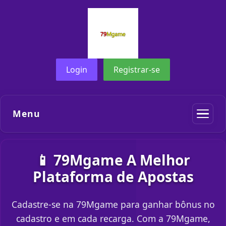
Login
Registrar-se
Menu
📱 79Mgame A Melhor
Plataforma de Apostas
Cadastre-se na 79Mgame para ganhar bônus no
cadastro e em cada recarga. Com a 79Mgame,