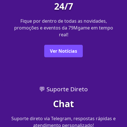
24/7
Fique por dentro de todas as novidades,
promoções e eventos da 79Mgame em tempo
real!
Ver Notícias
💬 Suporte Direto
Chat
Suporte direto via Telegram, respostas rápidas e
atendimento personalizado!