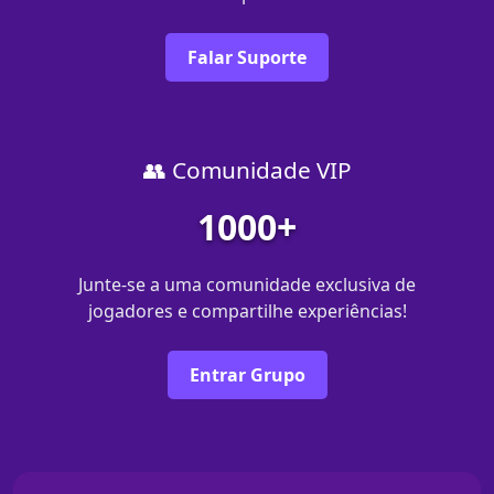
Falar Suporte
👥 Comunidade VIP
1000+
Junte-se a uma comunidade exclusiva de
jogadores e compartilhe experiências!
Entrar Grupo