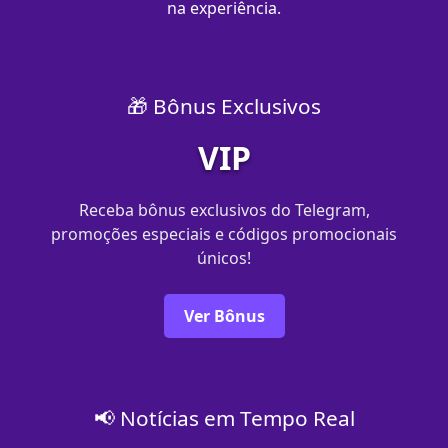
na experiência.
🎁 Bônus Exclusivos
VIP
Receba bônus exclusivos do Telegram,
promoções especiais e códigos promocionais
únicos!
Ver Bônus
📢 Notícias em Tempo Real