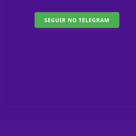
SEGUIR NO TELEGRAM