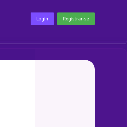
Login
Registrar-se