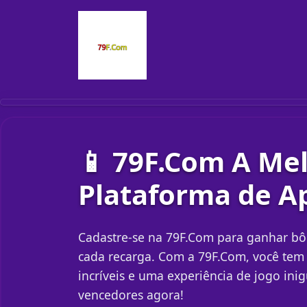
📱 79F.Com A Me
Plataforma de A
Cadastre-se na 79F.Com para ganhar bô
cada recarga. Com a 79F.Com, você tem
incríveis e uma experiência de jogo inig
vencedores agora!