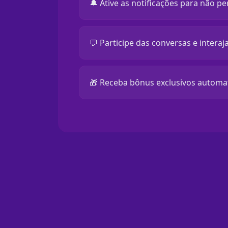
🔔 Ative as notificações para não p
💬 Participe das conversas e interaj
🎁 Receba bônus exclusivos autom