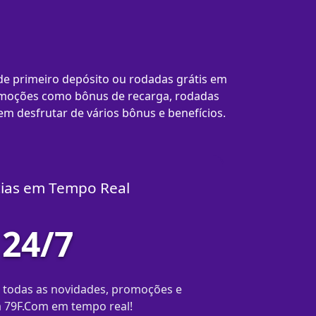
de primeiro depósito ou rodadas grátis em
romoções como bônus de recarga, rodadas
m desfrutar de vários bônus e benefícios.
cias em Tempo Real
24/7
e todas as novidades, promoções e
a 79F.Com em tempo real!