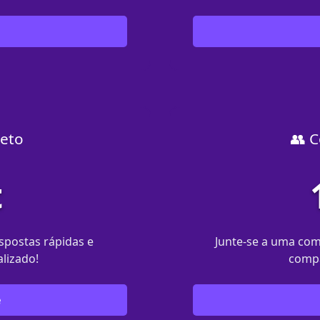
reto
👥 
t
espostas rápidas e
Junte-se a uma com
lizado!
compa
e