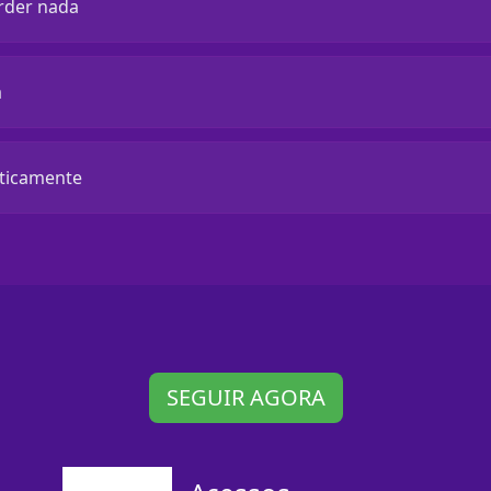
erder nada
a
aticamente
SEGUIR AGORA