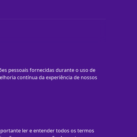
ões pessoais fornecidas durante o uso de
elhoria contínua da experiência de nossos
portante ler e entender todos os termos