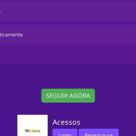
a
aticamente
SEGUIR AGORA
Acessos
Login
Registrar-se