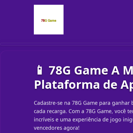
📱 78G Game A M
Plataforma de A
Cadastre-se na 78G Game para ganhar 
cada recarga. Com a 78G Game, você t
incríveis e uma experiência de jogo inig
vencedores agora!