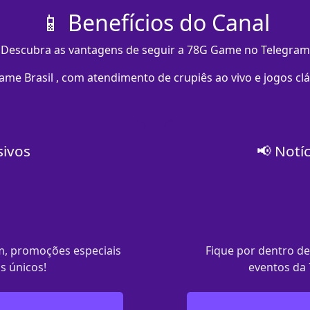
📱 Benefícios do Canal
Descubra as vantagens de seguir a 78G Game no Telegram
 Brasil , com atendimento de crupiês ao vivo e jogos clás
sivos
📢 Notí
m, promoções especiais
Fique por dentro d
s únicos!
eventos da