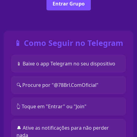
Entrar Grupo
📱 Como Seguir no Telegram
📱 Baixe o app Telegram no seu dispositivo
🔍 Procure por "@78Brl.ComOficial"
👆 Toque em "Entrar" ou "Join"
🔔 Ative as notificações para não perder
nada