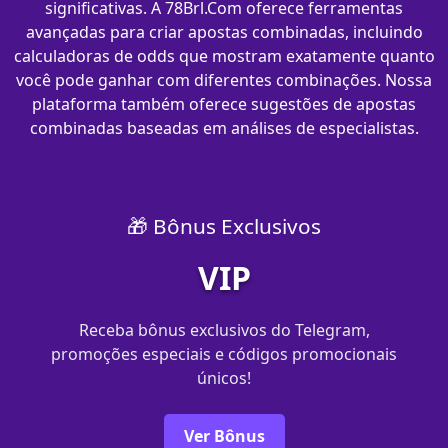
significativas. A 78Brl.Com oferece ferramentas
avançadas para criar apostas combinadas, incluindo
calculadoras de odds que mostram exatamente quanto
você pode ganhar com diferentes combinações. Nossa
plataforma também oferece sugestões de apostas
combinadas baseadas em análises de especialistas.
🎁 Bônus Exclusivos
VIP
Receba bônus exclusivos do Telegram,
promoções especiais e códigos promocionais
únicos!
Ver Bônus