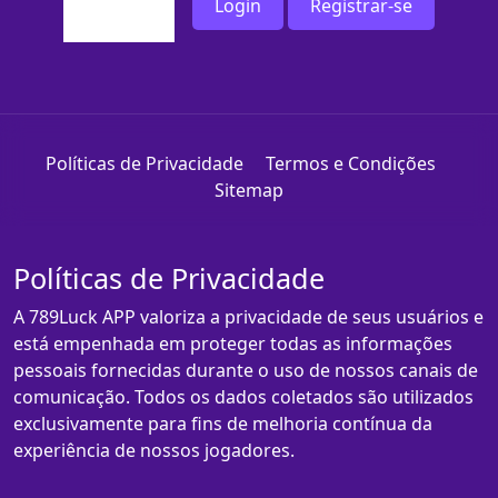
Login
Registrar-se
Políticas de Privacidade
Termos e Condições
Sitemap
Políticas de Privacidade
A 789Luck APP valoriza a privacidade de seus usuários e
está empenhada em proteger todas as informações
pessoais fornecidas durante o uso de nossos canais de
comunicação. Todos os dados coletados são utilizados
exclusivamente para fins de melhoria contínua da
experiência de nossos jogadores.