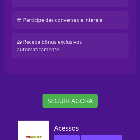
💬 Participe das conversas e interaja
🎁 Receba bônus exclusivos
automaticamente
SEGUIR AGORA
Acessos