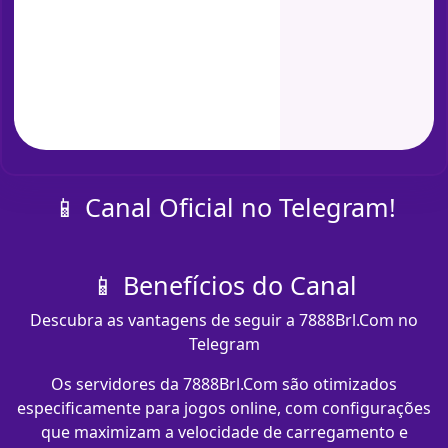
📱 Canal Oficial no Telegram!
📱 Benefícios do Canal
Descubra as vantagens de seguir a 7888Brl.Com no
Telegram
Os servidores da 7888Brl.Com são otimizados
especificamente para jogos online, com configurações
que maximizam a velocidade de carregamento e