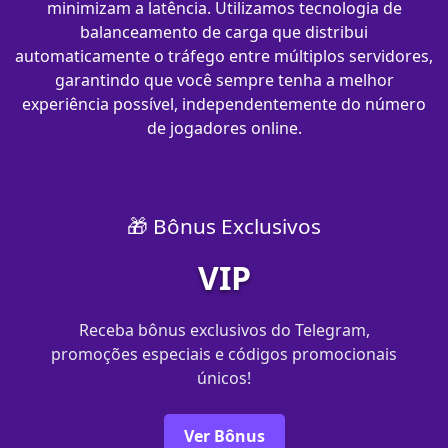
minimizam a latência. Utilizamos tecnologia de
balanceamento de carga que distribui
automaticamente o tráfego entre múltiplos servidores,
garantindo que você sempre tenha a melhor
experiência possível, independentemente do número
de jogadores online.
🎁 Bônus Exclusivos
VIP
Receba bônus exclusivos do Telegram,
promoções especiais e códigos promocionais
únicos!
Ver Bônus