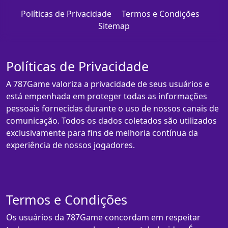
Políticas de Privacidade
Termos e Condições
Sitemap
Políticas de Privacidade
A 787Game valoriza a privacidade de seus usuários e
está empenhada em proteger todas as informações
pessoais fornecidas durante o uso de nossos canais de
comunicação. Todos os dados coletados são utilizados
exclusivamente para fins de melhoria contínua da
experiência de nossos jogadores.
Termos e Condições
Os usuários da 787Game concordam em respeitar