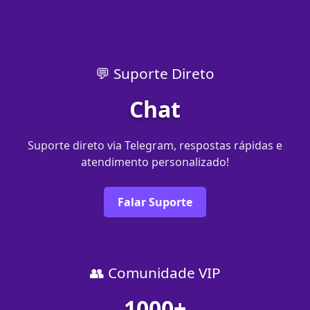
💬 Suporte Direto
Chat
Suporte direto via Telegram, respostas rápidas e
atendimento personalizado!
Falar Suporte
👥 Comunidade VIP
1000+