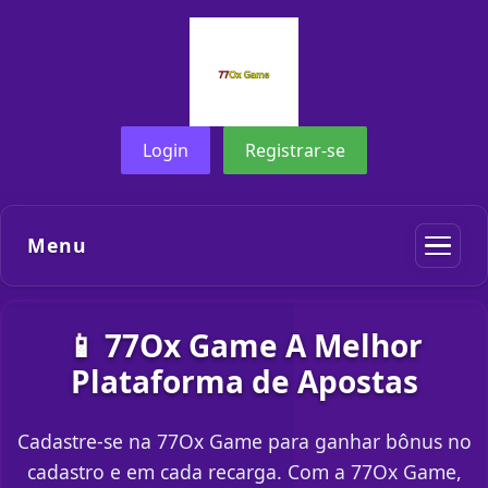
Login
Registrar-se
Menu
📱 77Ox Game A Melhor
Plataforma de Apostas
Cadastre-se na 77Ox Game para ganhar bônus no
cadastro e em cada recarga. Com a 77Ox Game,