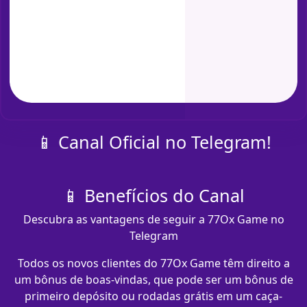
📱 Canal Oficial no Telegram!
📱 Benefícios do Canal
Descubra as vantagens de seguir a 77Ox Game no
Telegram
Todos os novos clientes do 77Ox Game têm direito a
um bônus de boas-vindas, que pode ser um bônus de
primeiro depósito ou rodadas grátis em um caça-