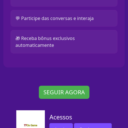
💬 Participe das conversas e interaja
🎁 Receba bônus exclusivos
automaticamente
SEGUIR AGORA
Acessos