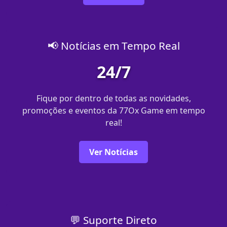
📢 Notícias em Tempo Real
24/7
Fique por dentro de todas as novidades,
promoções e eventos da 77Ox Game em tempo
real!
Ver Notícias
💬 Suporte Direto