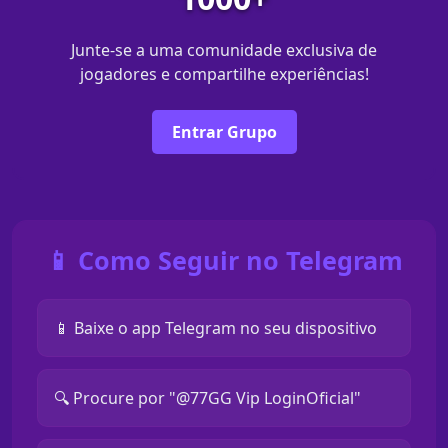
Junte-se a uma comunidade exclusiva de
jogadores e compartilhe experiências!
Entrar Grupo
📱 Como Seguir no Telegram
📱 Baixe o app Telegram no seu dispositivo
🔍 Procure por "@77GG Vip LoginOficial"