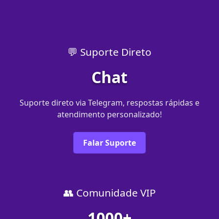
💬 Suporte Direto
Chat
Suporte direto via Telegram, respostas rápidas e
atendimento personalizado!
Falar Suporte
👥 Comunidade VIP
1000+