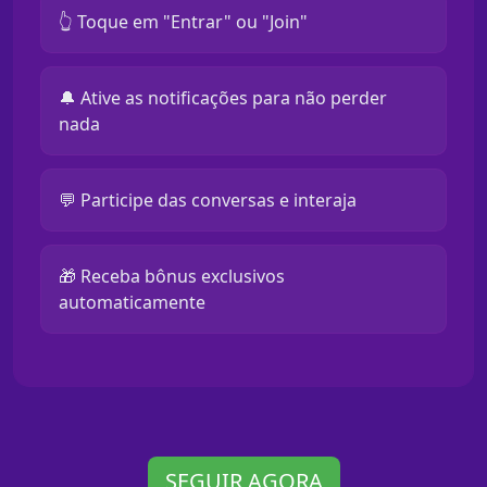
👆 Toque em "Entrar" ou "Join"
🔔 Ative as notificações para não perder
nada
💬 Participe das conversas e interaja
🎁 Receba bônus exclusivos
automaticamente
SEGUIR AGORA