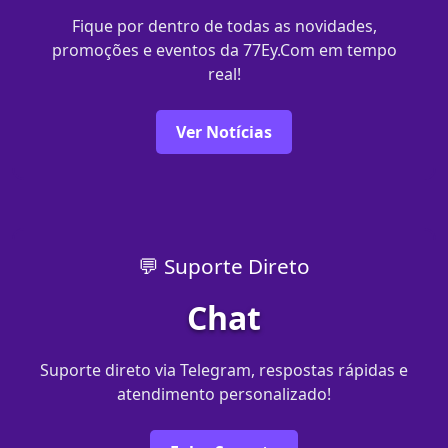
Fique por dentro de todas as novidades,
promoções e eventos da 77Ey.Com em tempo
real!
Ver Notícias
💬 Suporte Direto
Chat
Suporte direto via Telegram, respostas rápidas e
atendimento personalizado!