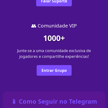
Falar Suporte
👥 Comunidade VIP
1000+
Junte-se a uma comunidade exclusiva de
jogadores e compartilhe experiências!
Entrar Grupo
📱 Como Seguir no Telegram