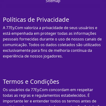
Sitemap
Políticas de Privacidade
A 77Ey.Com valoriza a privacidade de seus usuários e
está empenhada em proteger todas as informações
pessoais fornecidas durante o uso de nossos canais de
comunicação. Todos os dados coletados são utilizados
exclusivamente para fins de melhoria contínua da
experiência de nossos jogadores.
Termos e Condições
Os usuários da 77Ey.Com concordam em respeitar
todas as regras e regulamentos estabelecidos. É
importante ler e entender todos os termos antes de