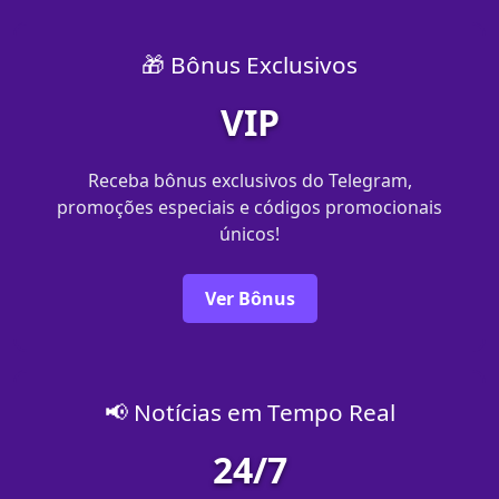
🎁 Bônus Exclusivos
VIP
Receba bônus exclusivos do Telegram,
promoções especiais e códigos promocionais
únicos!
Ver Bônus
📢 Notícias em Tempo Real
24/7