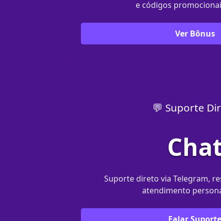
e códigos promocionai
Ver Bônus
💬 Suporte Di
Cha
Suporte direto via Telegram, r
atendimento persona
Falar Suport