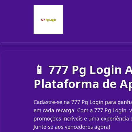
📱 777 Pg Login 
Plataforma de A
Cadastre-se na 777 Pg Login para ganh
em cada recarga. Com a 777 Pg Login, 
promoções incríveis e uma experiência d
Junte-se aos vencedores agora!