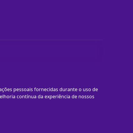
ações pessoais fornecidas durante o uso de
elhoria contínua da experiência de nossos