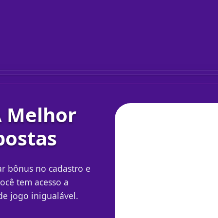
A Melhor
postas
ar bônus no cadastro e
você tem acesso a
e jogo inigualável.