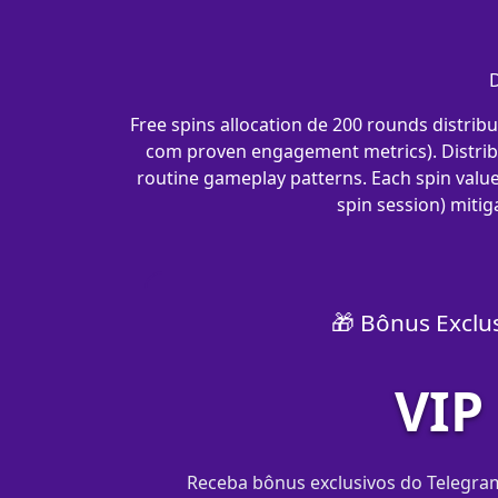
D
Free spins allocation de 200 rounds distribu
com proven engagement metrics). Distribut
routine gameplay patterns. Each spin value
spin session) mitig
🎁 Bônus Exclu
VIP
Receba bônus exclusivos do Telegra