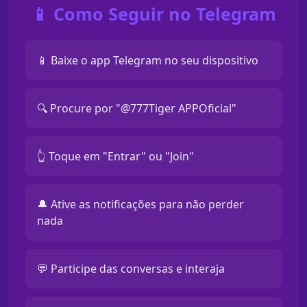
📱 Como Seguir no Telegram
📱 Baixe o app Telegram no seu dispositivo
🔍 Procure por "@777Tiger APPOficial"
👆 Toque em "Entrar" ou "Join"
🔔 Ative as notificações para não perder
nada
💬 Participe das conversas e interaja