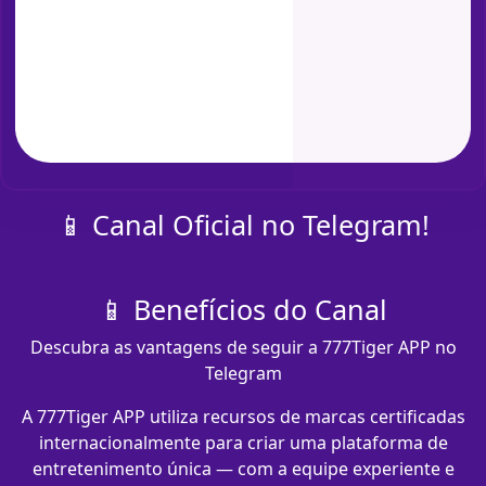
📱 Canal Oficial no Telegram!
📱 Benefícios do Canal
Descubra as vantagens de seguir a 777Tiger APP no
Telegram
A 777Tiger APP utiliza recursos de marcas certificadas
internacionalmente para criar uma plataforma de
entretenimento única — com a equipe experiente e