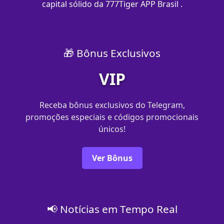
capital sólido da 777Tiger APP Brasil .
🎁 Bônus Exclusivos
VIP
Receba bônus exclusivos do Telegram,
promoções especiais e códigos promocionais
únicos!
Ver Bônus
📢 Notícias em Tempo Real