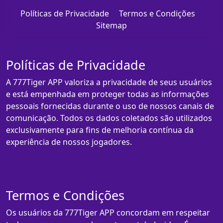
Políticas de Privacidade
Termos e Condições
Sitemap
Políticas de Privacidade
A 777Tiger APP valoriza a privacidade de seus usuários
e está empenhada em proteger todas as informações
pessoais fornecidas durante o uso de nossos canais de
comunicação. Todos os dados coletados são utilizados
exclusivamente para fins de melhoria contínua da
experiência de nossos jogadores.
Termos e Condições
Os usuários da 777Tiger APP concordam em respeitar