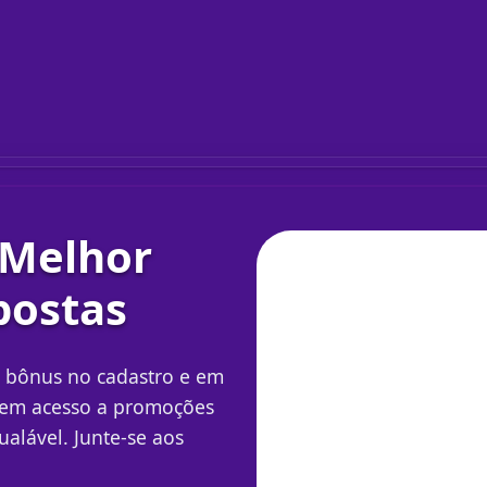
 Melhor
postas
r bônus no cadastro e em
 tem acesso a promoções
ualável. Junte-se aos