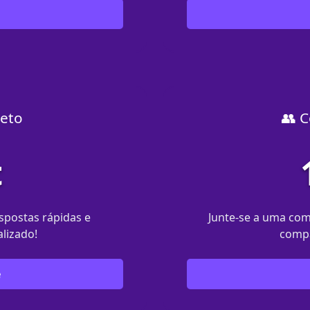
reto
👥 
t
espostas rápidas e
Junte-se a uma com
lizado!
compa
e