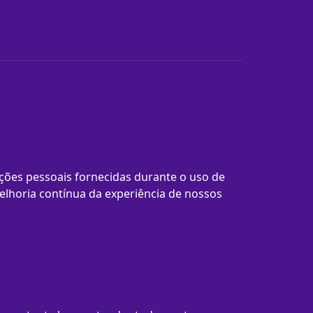
ções pessoais fornecidas durante o uso de
elhoria contínua da experiência de nossos