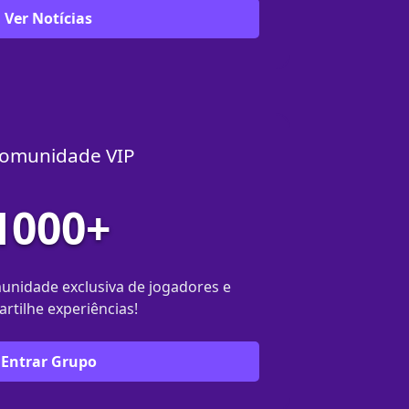
Ver Notícias
Comunidade VIP
1000+
unidade exclusiva de jogadores e
rtilhe experiências!
Entrar Grupo