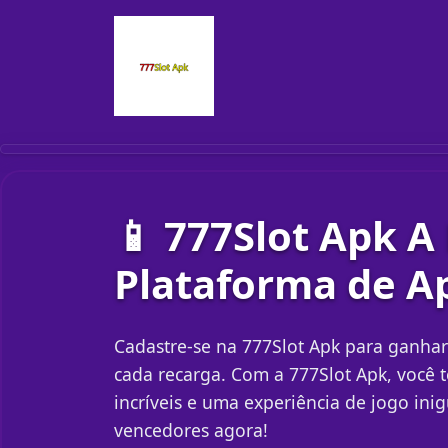
📱 777Slot Apk A
Plataforma de A
Cadastre-se na 777Slot Apk para ganha
cada recarga. Com a 777Slot Apk, você
incríveis e uma experiência de jogo inig
vencedores agora!