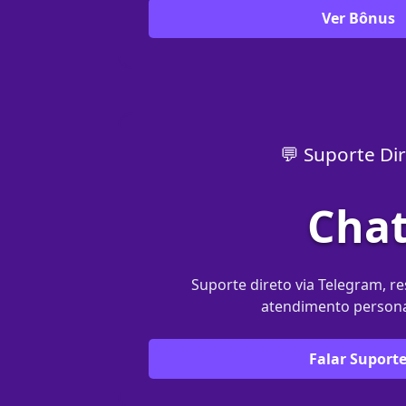
Ver Bônus
💬 Suporte Di
Cha
Suporte direto via Telegram, r
atendimento persona
Falar Suport