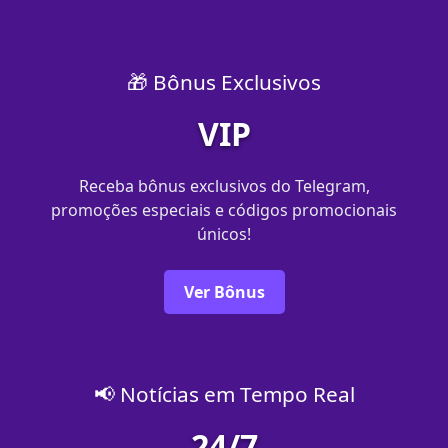
🎁 Bônus Exclusivos
VIP
Receba bônus exclusivos do Telegram,
promoções especiais e códigos promocionais
únicos!
Ver Bônus
📢 Notícias em Tempo Real
24/7