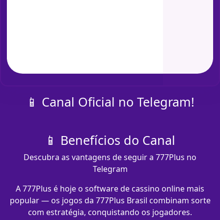
📱 Canal Oficial no Telegram!
📱 Benefícios do Canal
Descubra as vantagens de seguir a 777Plus no
Telegram
A 777Plus é hoje o software de cassino online mais
popular — os jogos da 777Plus Brasil combinam sorte
com estratégia, conquistando os jogadores.