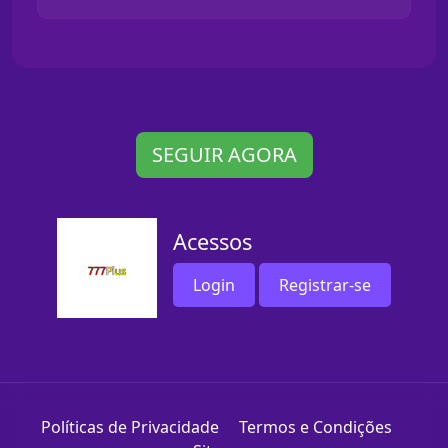
SEGUIR AGORA
Acessos
Login
Registrar-se
Políticas de Privacidade
Termos e Condições