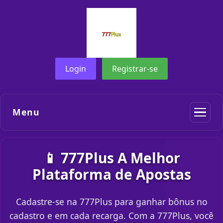
Login
Registrar-se
Menu
📱 777Plus A Melhor
Plataforma de Apostas
Cadastre-se na 777Plus para ganhar bônus no
cadastro e em cada recarga. Com a 777Plus, você