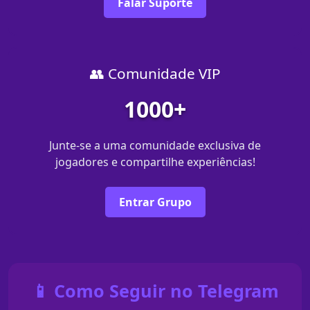
Falar Suporte
👥 Comunidade VIP
1000+
Junte-se a uma comunidade exclusiva de
jogadores e compartilhe experiências!
Entrar Grupo
📱 Como Seguir no Telegram