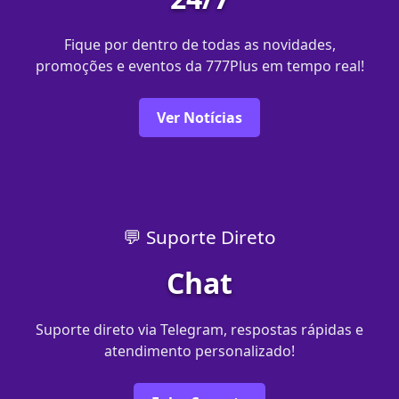
Fique por dentro de todas as novidades,
promoções e eventos da 777Plus em tempo real!
Ver Notícias
💬 Suporte Direto
Chat
Suporte direto via Telegram, respostas rápidas e
atendimento personalizado!