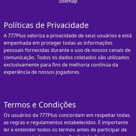
Sitemap
Políticas de Privacidade
A 777Plus valoriza a privacidade de seus usuários e está
empenhada em proteger todas as informações
pessoais fornecidas durante o uso de nossos canais de
comunicação. Todos os dados coletados são utilizados
exclusivamente para fins de melhoria contínua da
experiência de nossos jogadores.
Termos e Condições
Os usuários da 777Plus concordam em respeitar todas
as regras e regulamentos estabelecidos. É importante
ler e entender todos os termos antes de participar de