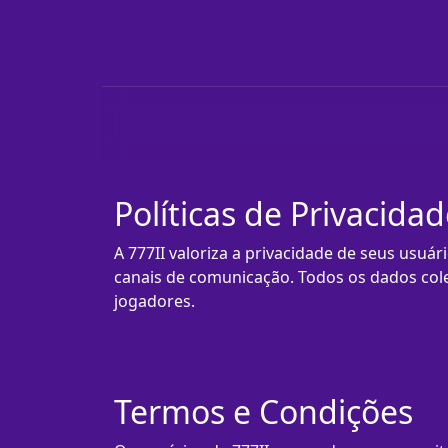
Políticas de Privacida
A 777II valoriza a privacidade de seus usu
canais de comunicação. Todos os dados cole
jogadores.
Termos e Condições