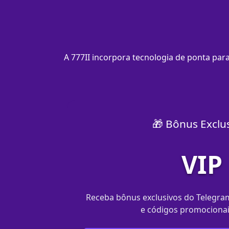
A 777II incorpora tecnologia de ponta pa
🎁 Bônus Exclu
VIP
Receba bônus exclusivos do Telegra
e códigos promocionai