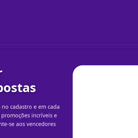
r
postas
s no cadastro e em cada
 promoções incríveis e
unte-se aos vencedores