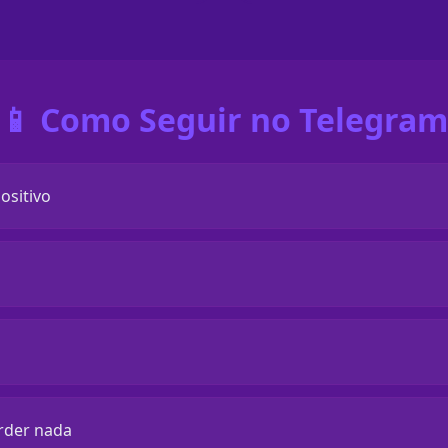
📱 Como Seguir no Telegram
ositivo
erder nada