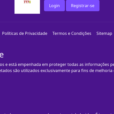
Login
Registrar-se
Políticas de Privacidade
Termos e Condições
Sitemap
de
ários e está empenhada em proteger todas as informações p
tados são utilizados exclusivamente para fins de melhoria