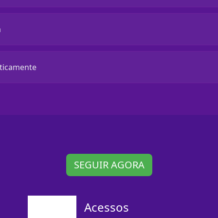
a
aticamente
SEGUIR AGORA
Acessos