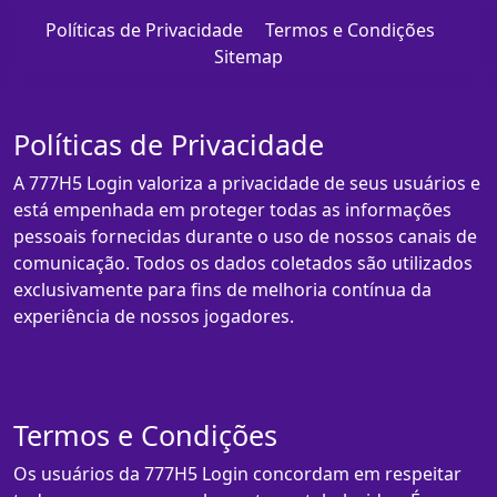
Políticas de Privacidade
Termos e Condições
Sitemap
Políticas de Privacidade
A 777H5 Login valoriza a privacidade de seus usuários e
está empenhada em proteger todas as informações
pessoais fornecidas durante o uso de nossos canais de
comunicação. Todos os dados coletados são utilizados
exclusivamente para fins de melhoria contínua da
experiência de nossos jogadores.
Termos e Condições
Os usuários da 777H5 Login concordam em respeitar