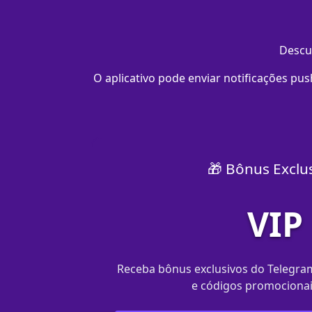
Descu
O aplicativo pode enviar notificações pu
🎁 Bônus Exclu
VIP
Receba bônus exclusivos do Telegra
e códigos promocionai