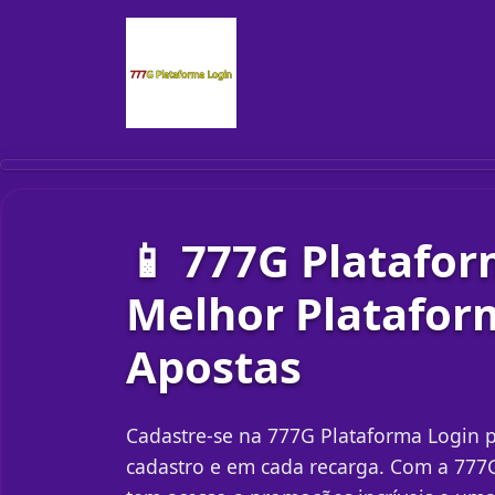
📱 777G Platafor
Melhor Platafor
Apostas
Cadastre-se na 777G Plataforma Login 
cadastro e em cada recarga. Com a 777