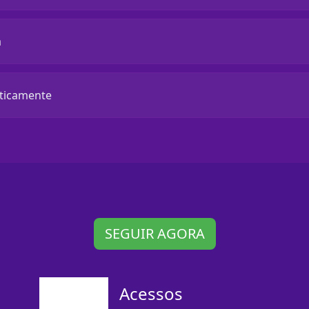
a
aticamente
SEGUIR AGORA
Acessos