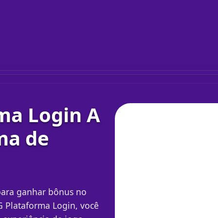
ma Login A
ma de
para ganhar bônus no
G Plataforma Login, você