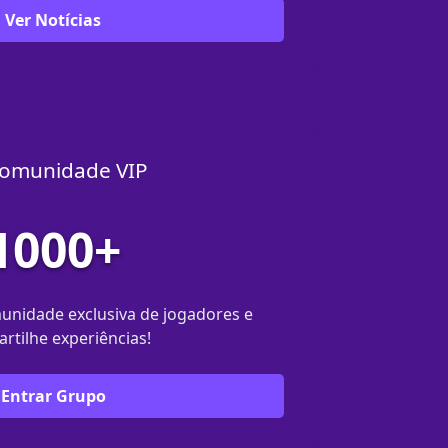
Ver Notícias
Comunidade VIP
1000+
unidade exclusiva de jogadores e
rtilhe experiências!
Entrar Grupo