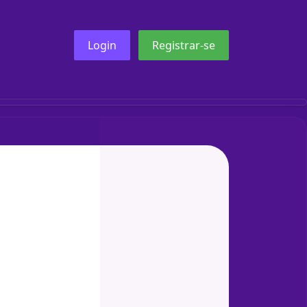
Login
Registrar-se