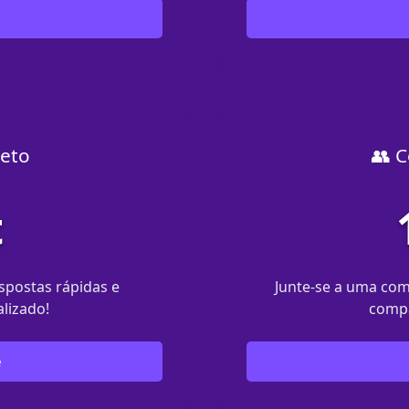
reto
👥 
t
espostas rápidas e
Junte-se a uma com
lizado!
compa
e