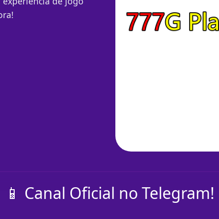
 experiência de jogo
ora!
📱 Canal Oficial no Telegram!