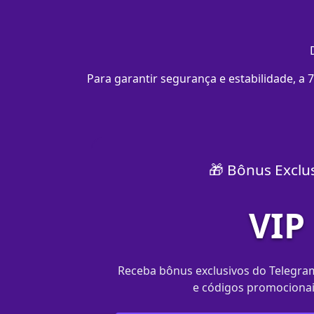
Para garantir segurança e estabilidade, a
🎁 Bônus Exclu
VIP
Receba bônus exclusivos do Telegra
e códigos promocionai