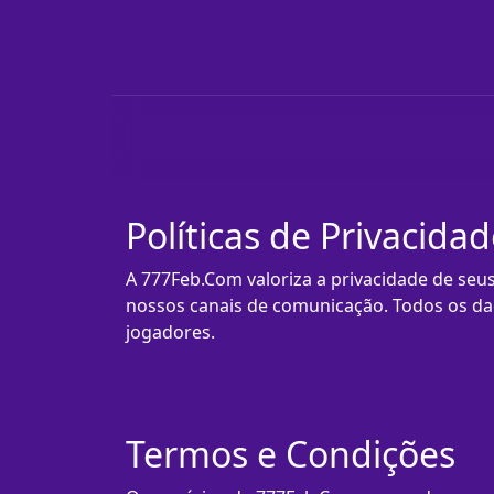
Políticas de Privacida
A 777Feb.Com valoriza a privacidade de se
nossos canais de comunicação. Todos os dad
jogadores.
Termos e Condições