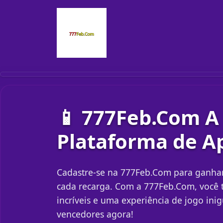
📱 777Feb.Com A
Plataforma de A
Cadastre-se na 777Feb.Com para ganha
cada recarga. Com a 777Feb.Com, você
incríveis e uma experiência de jogo inig
vencedores agora!