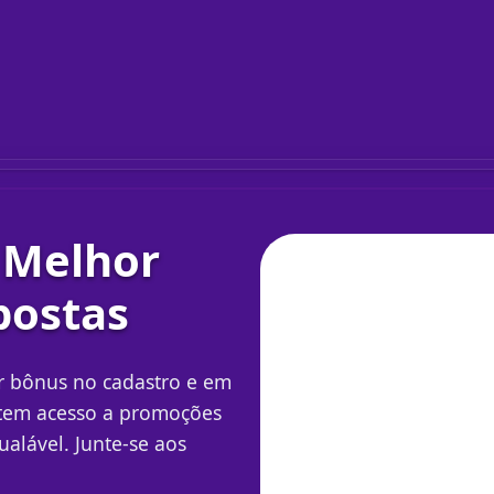
 Melhor
postas
r bônus no cadastro e em
 tem acesso a promoções
ualável. Junte-se aos