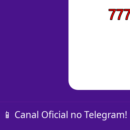
📱 Canal Oficial no Telegram!