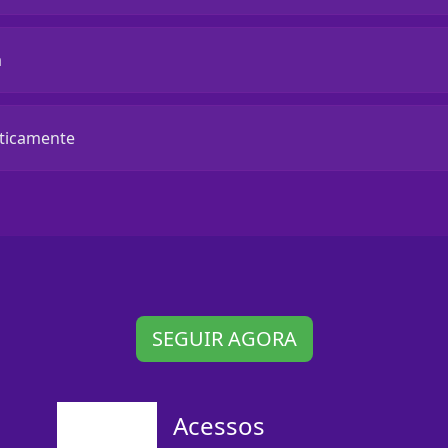
a
aticamente
SEGUIR AGORA
Acessos