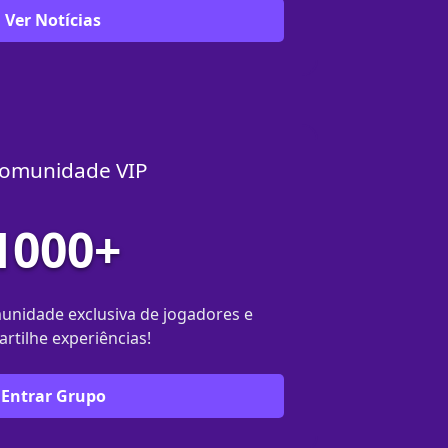
Ver Notícias
Comunidade VIP
1000+
unidade exclusiva de jogadores e
rtilhe experiências!
Entrar Grupo