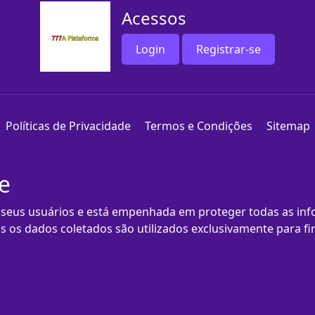
Acessos
Login
Registrar-se
Políticas de Privacidade
Termos e Condições
Sitemap
de
e seus usuários e está empenhada em proteger todas as in
 os dados coletados são utilizados exclusivamente para fi