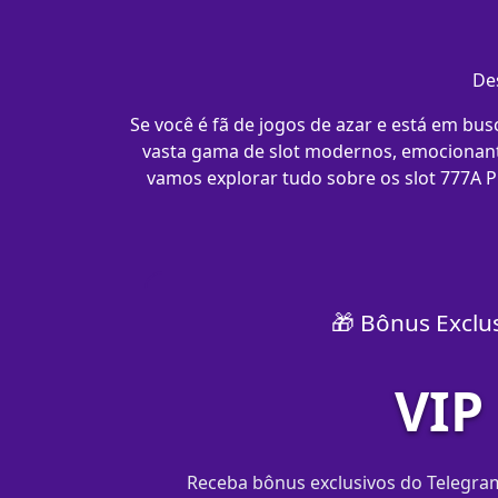
De
Se você é fã de jogos de azar e está em bu
vasta gama de slot modernos, emocionante
vamos explorar tudo sobre os slot 777A P
🎁 Bônus Exclu
VIP
Receba bônus exclusivos do Telegra