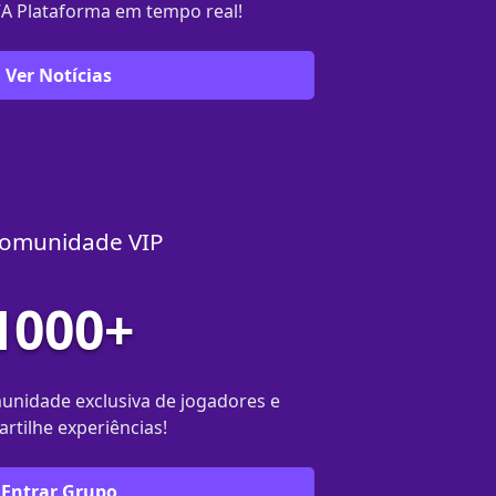
7A Plataforma em tempo real!
Ver Notícias
Comunidade VIP
1000+
unidade exclusiva de jogadores e
rtilhe experiências!
Entrar Grupo