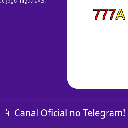
e jogo inigualável.
📱 Canal Oficial no Telegram!