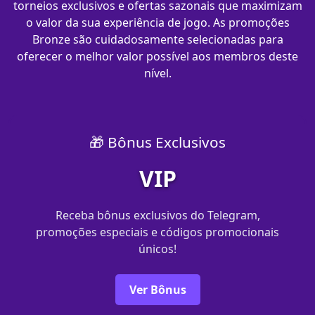
torneios exclusivos e ofertas sazonais que maximizam
o valor da sua experiência de jogo. As promoções
Bronze são cuidadosamente selecionadas para
oferecer o melhor valor possível aos membros deste
nível.
🎁 Bônus Exclusivos
VIP
Receba bônus exclusivos do Telegram,
promoções especiais e códigos promocionais
únicos!
Ver Bônus