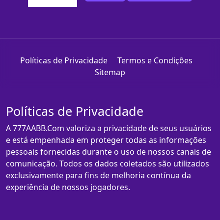
Políticas de Privacidade
Termos e Condições
Sitemap
Políticas de Privacidade
A 777AABB.Com valoriza a privacidade de seus usuários
e está empenhada em proteger todas as informações
pessoais fornecidas durante o uso de nossos canais de
comunicação. Todos os dados coletados são utilizados
exclusivamente para fins de melhoria contínua da
experiência de nossos jogadores.