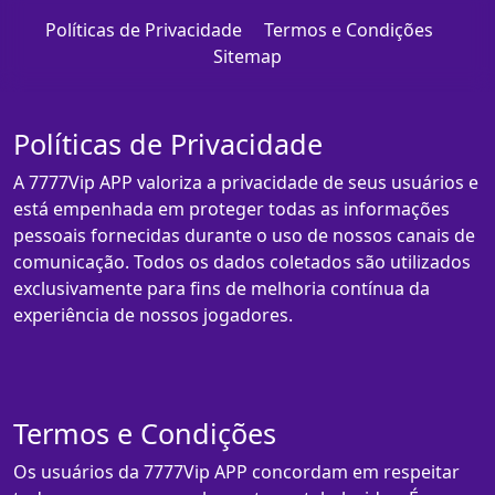
Políticas de Privacidade
Termos e Condições
Sitemap
Políticas de Privacidade
A 7777Vip APP valoriza a privacidade de seus usuários e
está empenhada em proteger todas as informações
pessoais fornecidas durante o uso de nossos canais de
comunicação. Todos os dados coletados são utilizados
exclusivamente para fins de melhoria contínua da
experiência de nossos jogadores.
Termos e Condições
Os usuários da 7777Vip APP concordam em respeitar