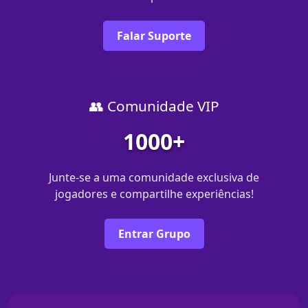
Falar Suporte
👥 Comunidade VIP
1000+
Junte-se a uma comunidade exclusiva de
jogadores e compartilhe experiências!
Entrar Grupo