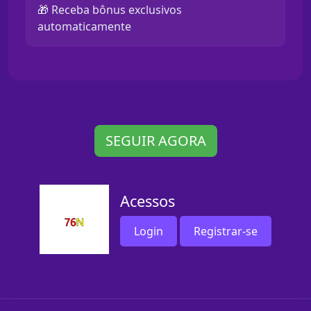
🎁 Receba bônus exclusivos
automaticamente
SEGUIR AGORA
Acessos
Login
Registrar-se