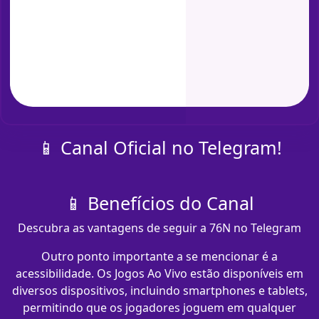
📱 Canal Oficial no Telegram!
📱 Benefícios do Canal
Descubra as vantagens de seguir a 76N no Telegram
Outro ponto importante a se mencionar é a
acessibilidade. Os Jogos Ao Vivo estão disponíveis em
diversos dispositivos, incluindo smartphones e tablets,
permitindo que os jogadores joguem em qualquer