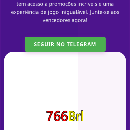
tem acesso a promoções incríveis e uma
experiência de jogo inigualável. Junte-se aos
vencedores agora!
SEGUIR NO TELEGRAM