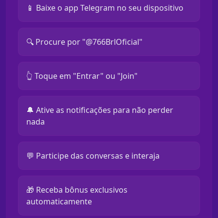
📱 Baixe o app Telegram no seu dispositivo
🔍 Procure por "@766BrlOficial"
👆 Toque em "Entrar" ou "Join"
🔔 Ative as notificações para não perder
nada
💬 Participe das conversas e interaja
🎁 Receba bônus exclusivos
automaticamente