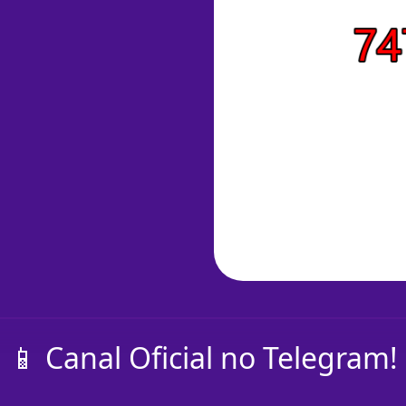
📱 Canal Oficial no Telegram!