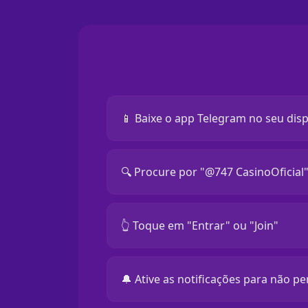
📱 Baixe o app Telegram no seu disp
🔍 Procure por "@747 CasinoOficial
👆 Toque em "Entrar" ou "Join"
🔔 Ative as notificações para não p