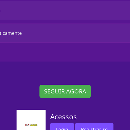
a
aticamente
SEGUIR AGORA
Acessos
Login
Registrar-se