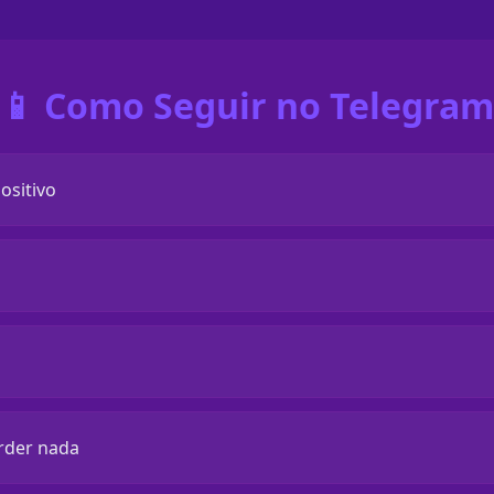
📱 Como Seguir no Telegram
ositivo
"
erder nada