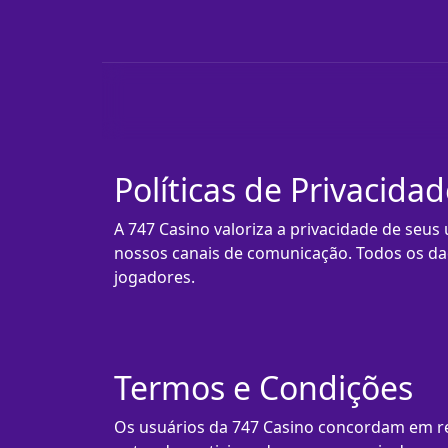
Políticas de Privacida
A 747 Casino valoriza a privacidade de seu
nossos canais de comunicação. Todos os dad
jogadores.
Termos e Condições
Os usuários da 747 Casino concordam em res