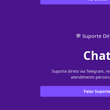
💬 Suporte Di
Cha
Suporte direto via Telegram, r
atendimento persona
Falar Suport