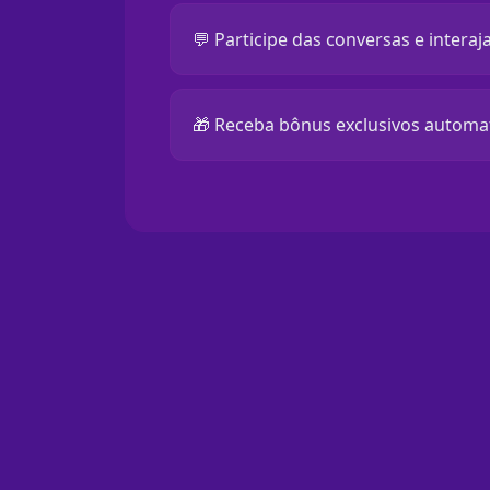
💬 Participe das conversas e interaj
🎁 Receba bônus exclusivos autom