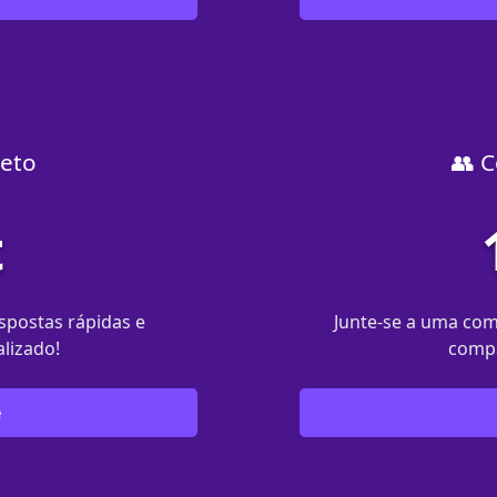
reto
👥 
t
espostas rápidas e
Junte-se a uma com
lizado!
compa
e