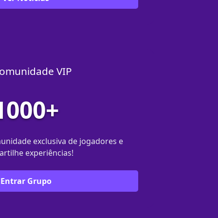
Comunidade VIP
1000+
unidade exclusiva de jogadores e
rtilhe experiências!
Entrar Grupo