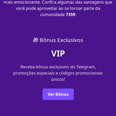
mais emocionante. Confira algumas das vantagens que
você pode aproveitar ao se tornar parte da
comunidade
7359
:
🎁 Bônus Exclusivos
VIP
Receba bônus exclusivos do Telegram,
promoções especiais e códigos promocionais
únicos!
Ver Bônus