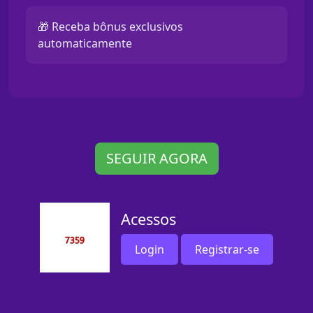
🎁 Receba bônus exclusivos
automaticamente
SEGUIR AGORA
Acessos
Login
Registrar-se