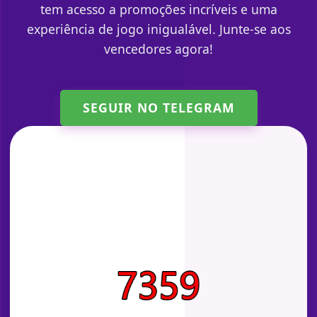
tem acesso a promoções incríveis e uma
experiência de jogo inigualável. Junte-se aos
vencedores agora!
SEGUIR NO TELEGRAM