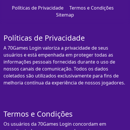
Políticas de Privacidade
Termos e Condições
Sitemap
Políticas de Privacidade
A 70Games Login valoriza a privacidade de seus
usuários e está empenhada em proteger todas as
informações pessoais fornecidas durante o uso de
nossos canais de comunicação. Todos os dados
coletados são utilizados exclusivamente para fins de
melhoria contínua da experiência de nossos jogadores.
Termos e Condições
Os usuários da 70Games Login concordam em