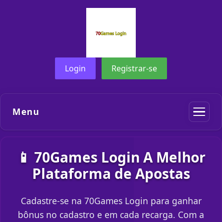
Login
Registrar-se
Menu
📱 70Games Login A Melhor
Plataforma de Apostas
Cadastre-se na 70Games Login para ganhar
bônus no cadastro e em cada recarga. Com a