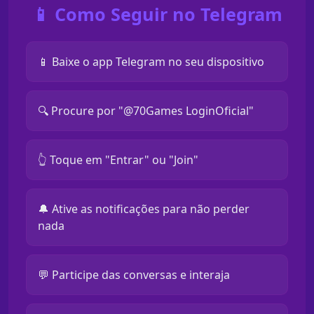
📱 Como Seguir no Telegram
📱 Baixe o app Telegram no seu dispositivo
🔍 Procure por "@70Games LoginOficial"
👆 Toque em "Entrar" ou "Join"
🔔 Ative as notificações para não perder
nada
💬 Participe das conversas e interaja