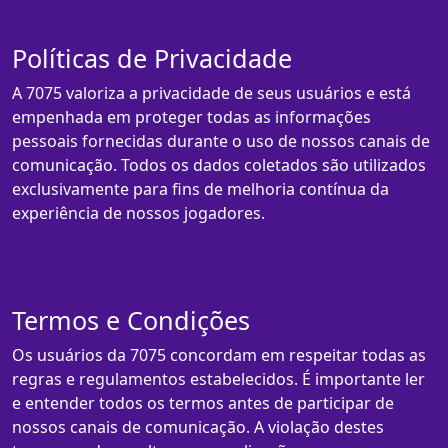
Políticas de Privacidade
A 7075 valoriza a privacidade de seus usuários e está
empenhada em proteger todas as informações
pessoais fornecidas durante o uso de nossos canais de
comunicação. Todos os dados coletados são utilizados
exclusivamente para fins de melhoria contínua da
experiência de nossos jogadores.
Termos e Condições
Os usuários da 7075 concordam em respeitar todas as
regras e regulamentos estabelecidos. É importante ler
e entender todos os termos antes de participar de
nossos canais de comunicação. A violação destes