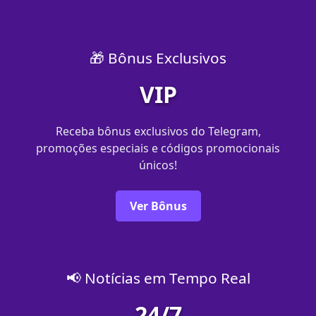
🎁 Bônus Exclusivos
VIP
Receba bônus exclusivos do Telegram,
promoções especiais e códigos promocionais
únicos!
Ver Bônus
📢 Notícias em Tempo Real
24/7