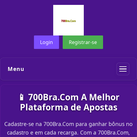
Login
Registrar-se
Menu
📱 700Bra.Com A Melhor
Plataforma de Apostas
Cadastre-se na 700Bra.Com para ganhar bônus no
cadastro e em cada recarga. Com a 700Bra.Com,