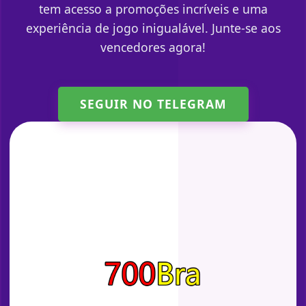
tem acesso a promoções incríveis e uma
experiência de jogo inigualável. Junte-se aos
vencedores agora!
SEGUIR NO TELEGRAM