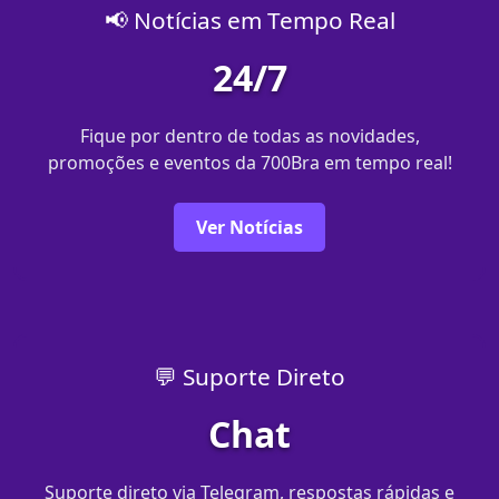
📢 Notícias em Tempo Real
24/7
Fique por dentro de todas as novidades,
promoções e eventos da 700Bra em tempo real!
Ver Notícias
💬 Suporte Direto
Chat
Suporte direto via Telegram, respostas rápidas e