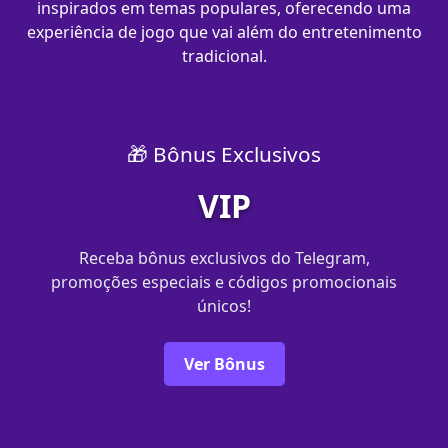
inspirados em temas populares, oferecendo uma
experiência de jogo que vai além do entretenimento
tradicional.
🎁 Bônus Exclusivos
VIP
Receba bônus exclusivos do Telegram,
promoções especiais e códigos promocionais
únicos!
Ver Bônus