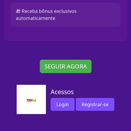
🎁 Receba bônus exclusivos
automaticamente
SEGUIR AGORA
Acessos
Login
Registrar-se