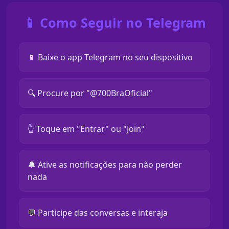
📱 Como Seguir no Telegram
📱 Baixe o app Telegram no seu dispositivo
🔍 Procure por "@700BraOficial"
👆 Toque em "Entrar" ou "Join"
🔔 Ative as notificações para não perder
nada
💬 Participe das conversas e interaja