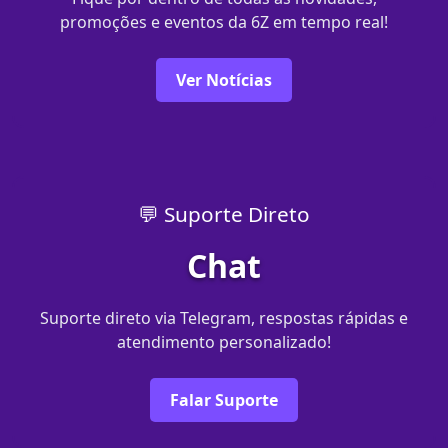
promoções e eventos da 6Z em tempo real!
Ver Notícias
💬 Suporte Direto
Chat
Suporte direto via Telegram, respostas rápidas e
atendimento personalizado!
Falar Suporte