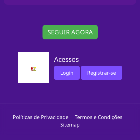
SEGUIR AGORA
Acessos
Login
Registrar-se
Políticas de Privacidade
Termos e Condições
Sitemap