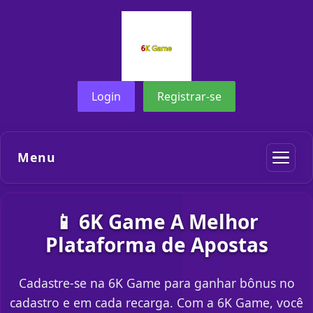
Login
Registrar-se
Menu
📱 6K Game A Melhor
Plataforma de Apostas
Cadastre-se na 6K Game para ganhar bônus no
cadastro e em cada recarga. Com a 6K Game, você