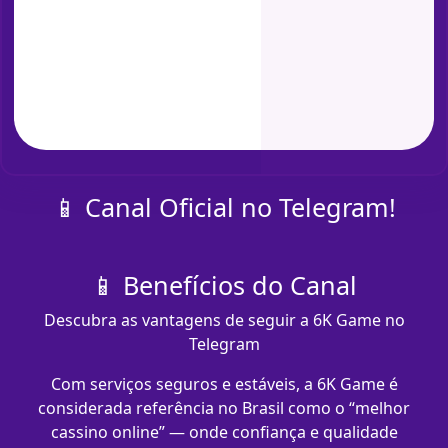
📱 Canal Oficial no Telegram!
📱 Benefícios do Canal
Descubra as vantagens de seguir a 6K Game no
Telegram
Com serviços seguros e estáveis, a 6K Game é
considerada referência no Brasil como o “melhor
cassino online” — onde confiança e qualidade