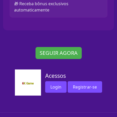
🎁 Receba bônus exclusivos
automaticamente
SEGUIR AGORA
Acessos
Login
Registrar-se