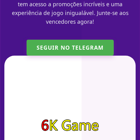
tem acesso a promoções incríveis e uma
experiência de jogo inigualável. Junte-se aos
vencedores agora!
SEGUIR NO TELEGRAM