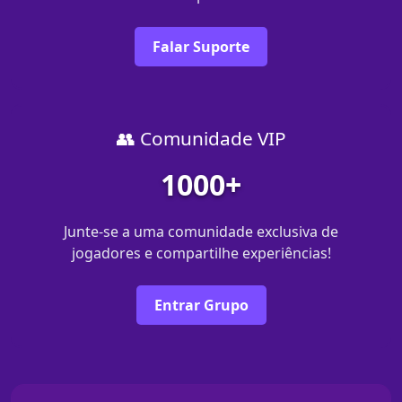
Falar Suporte
👥 Comunidade VIP
1000+
Junte-se a uma comunidade exclusiva de
jogadores e compartilhe experiências!
Entrar Grupo