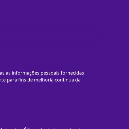
as as informações pessoais fornecidas
te para fins de melhoria contínua da