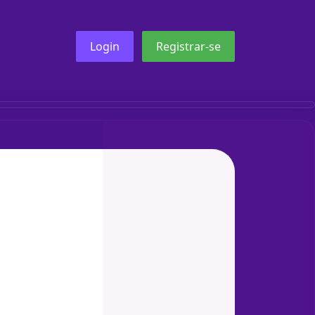
Login
Registrar-se