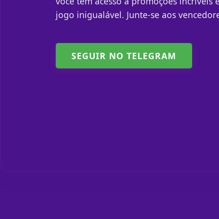
você tem acesso a promoções incríveis 
jogo inigualável. Junte-se aos vencedor
SEGUIR NO TELEGRAM