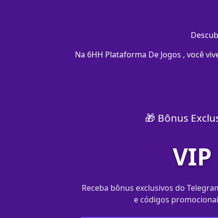
Descub
Na 6HH Plataforma De Jogos , você viv
🎁 Bônus Exclu
VIP
Receba bônus exclusivos do Telegra
e códigos promocionai