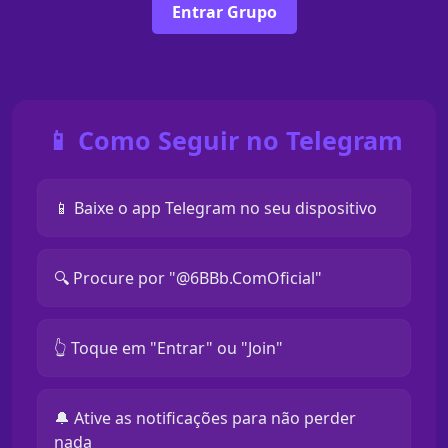
Entrar Grupo
📱 Como Seguir no Telegram
📱 Baixe o app Telegram no seu dispositivo
🔍 Procure por "@6BBb.ComOficial"
👆 Toque em "Entrar" ou "Join"
🔔 Ative as notificações para não perder
nada