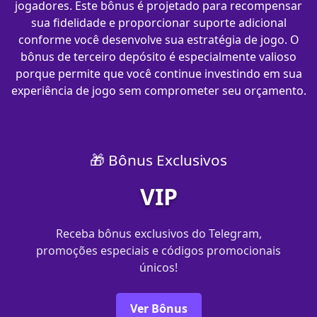
jogadores. Este bônus é projetado para recompensar
sua fidelidade e proporcionar suporte adicional
conforme você desenvolve sua estratégia de jogo. O
bônus de terceiro depósito é especialmente valioso
porque permite que você continue investindo em sua
experiência de jogo sem comprometer seu orçamento.
🎁 Bônus Exclusivos
VIP
Receba bônus exclusivos do Telegram,
promoções especiais e códigos promocionais
únicos!
Ver Bônus