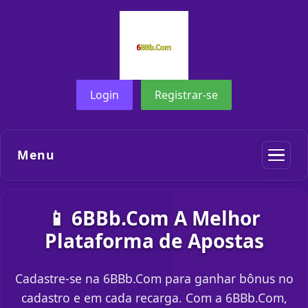
Login
Registrar-se
Menu
📱 6BBb.Com A Melhor
Plataforma de Apostas
Cadastre-se na 6BBb.Com para ganhar bônus no
cadastro e em cada recarga. Com a 6BBb.Com,